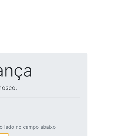
ança
nosco.
ao lado no campo abaixo