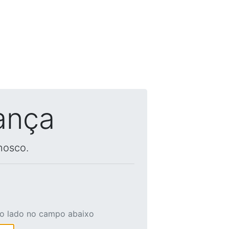
ança
nosco.
ao lado no campo abaixo