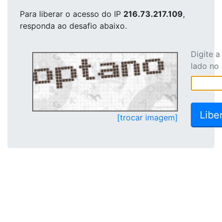
Para liberar o acesso
do IP
216.73.217.109
,
responda ao desafio abaixo.
Digite 
lado no
[trocar imagem]