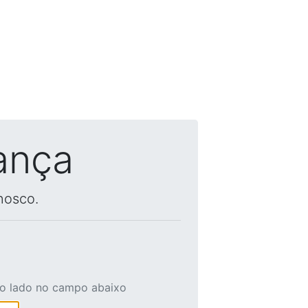
ança
nosco.
ao lado no campo abaixo